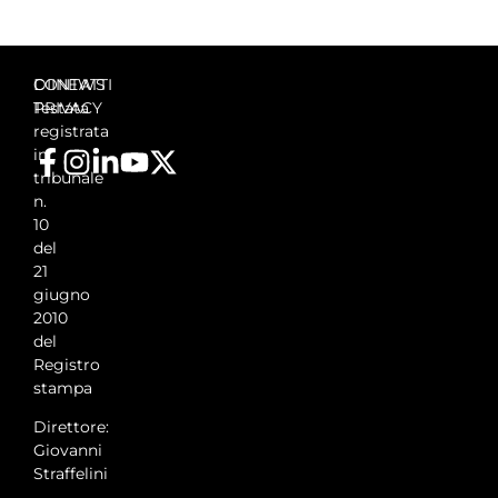
DIINEWS
CONTATTI
Testata
PRIVACY
registrata
in
tribunale
n.
10
del
21
giugno
2010
del
Registro
stampa
Direttore:
Giovanni
Straffelini