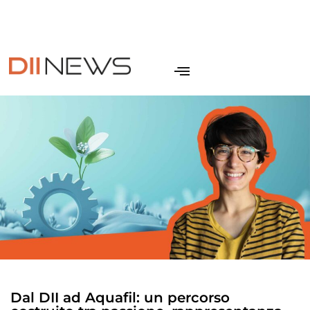
IT
NEWSLETTER
CONTATTI
SITO DII
EN
Dal DII ad Aquafil: un percorso