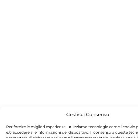
Gestisci Consenso
Per fornire le migliori esperienze, utilizziamo tecnologie come i cooki
e/o accedere alle informazioni del dispositivo. Il consenso a queste tecn
permetterà di elaborare dati come il comportamento di navigazione o I