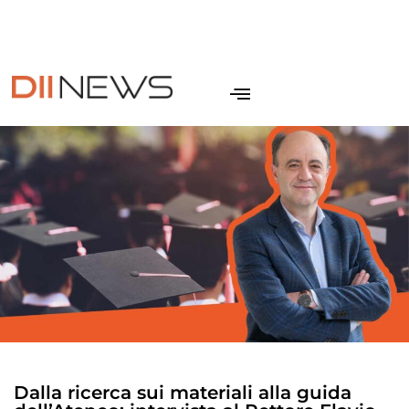
IT
NEWSLETTER
CONTATTI
SITO DII
EN
Dalla ricerca sui materiali alla guida