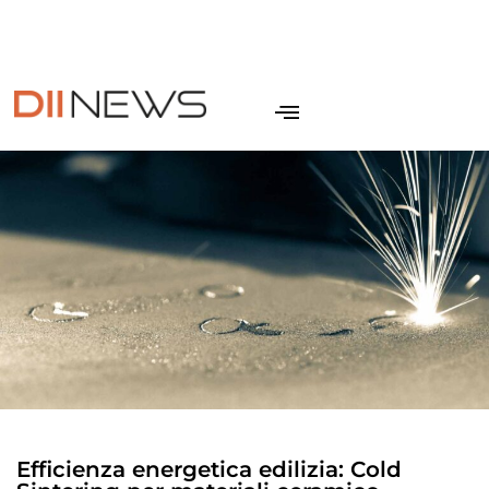
IT
NEWSLETTER
CONTATTI
SITO DII
EN
Efficienza energetica edilizia: Cold