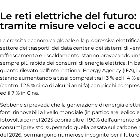
Le reti elettriche del futuro: 
tramite misure veloci e acc
La crescita economica globale e la progressiva elettrific
settore dei trasporti, dei data center e dei sistemi di vent
raffrescamento e riscaldamento, stanno provocando una
sempre più rapida dei consumi di energia elettrica. In b
quanto rilevato dall’International Energy Agency (IEA), 
stanno aumentando a tassi compresi tra il 3 % ed il 4 % a
(contro il 2.5 % circa di alcuni anni fa) con picchi compresi 
ed il 7 % in Cina.
Sebbene si preveda che la generazione di energia elettr
fonti rinnovabili a livello mondiale (in particolare, eolico e
fotovoltaico) nel 2025 coprirà oltre il 90% dell’aumento d
consumi previsto, superando quella basata sul carbone 
del 2026, permangono numerose incognite per il futuro,