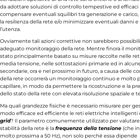
da adottare soluzioni di controllo tempestive ed efficaci
compensare eventuali squilibri tra generazione e carico,
la resilienza della rete e/o minimizzare eventuali danni e
l’utenza.
Ovviamente tali azioni correttive non sarebbero possibil
adeguato monitoraggio della rete. Mentre finora il moni
stato principalmente basato su misure raccolte nelle reti
media tensione, nelle sottostazioni primarie ed in alcune
secondarie, ora e nel prossimo in futuro, a causa delle c
della rete occorrerà un monitoraggio continuo e molto 
capillare, in modo da permettere la ricostruzione e la pr
dello stato della rete con elevata risoluzione spaziale e 
Ma quali grandezze fisiche è necessario misurare per ges
modo efficace ed efficiente le reti elettriche intelligenti
grid
? Il parametro comunemente utilizzato per valutare 
stabilità della rete è la
frequenza della tensione
(che i
molto prossima a 50 Hz), non solo perché essa dipende