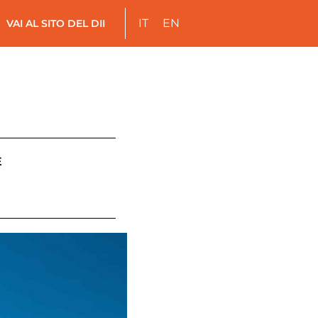
IT
EN
VAI AL SITO DEL DII
E