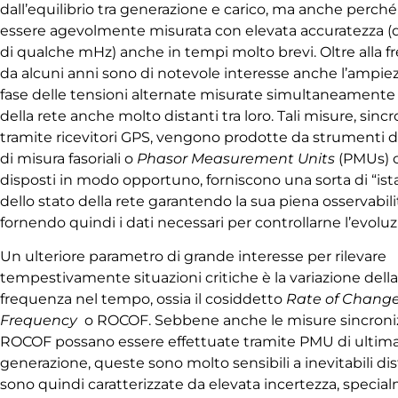
dall’equilibrio tra generazione e carico, ma anche perch
essere agevolmente misurata con elevata accuratezza (d
di qualche mHz) anche in tempi molto brevi. Oltre alla f
da alcuni anni sono di notevole interesse anche l’ampiez
fase delle tensioni alternate misurate simultaneamente 
della rete anche molto distanti tra loro. Tali misure, sinc
tramite ricevitori GPS, vengono prodotte da strumenti d
di misura fasoriali o
Phasor Measurement Units
(PMUs) c
disposti in modo opportuno, forniscono una sorta di “is
dello stato della rete garantendo la sua piena osservabili
fornendo quindi i dati necessari per controllarne l’evoluz
Un ulteriore parametro di grande interesse per rilevare
tempestivamente situazioni critiche è la variazione dell
frequenza nel tempo, ossia il cosiddetto
Rate of Change
Frequency
o ROCOF. Sebbene anche le misure sincroniz
ROCOF possano essere effettuate tramite PMU di ultim
generazione, queste sono molto sensibili a inevitabili dis
sono quindi caratterizzate da elevata incertezza, specia