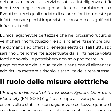
dei consumi dovuti ai servizi basati sull’intelligenza artific
incertezze degli scenari geopolitici, ed al cambiamento 
Eventi estremi quali ondate di calore o forti tempeste 
infatti causare picchi imprevisti di consumo o significat
infrastrutturali.
L’unica ragionevole certezza è che nel prossimo futuro si
verificheranno fluttuazioni e sbilanciamenti sempre più
tra domanda ed offerta di energia elettrica. Tali fluttuazi
saranno ulteriormente accentuate dalla intrinseca volatil
fonti rinnovabili e potrebbero non solo provocare un
peggioramento della qualità della tensione di alimenta
addirittura mettere a rischio la stabilità della rete stessa.
Il ruolo delle misure elettriche
L’
European Network of Transmission System Operators 
Electricity
(ENTSO-E) è già da tempo al lavoro per defini
criteri volti a stabilire, con ragionevole certezza, quando 
condizioni operative di una rete sono critiche o anomal