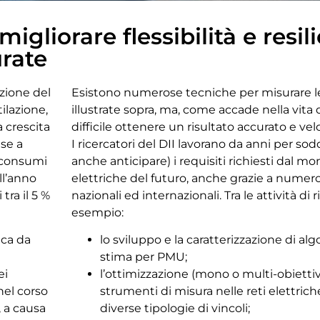
migliorare flessibilità e resil
urate
azione del
Esistono numerose tecniche per misurare le
ilazione,
illustrate sopra, ma, come accade nella vita di
 crescita
difficile ottenere un risultato accurato e ve
ase a
I ricercatori del DII lavorano da anni per sod
i consumi
anche anticipare) i requisiti richiesti dal mo
ll’anno
elettriche del futuro, anche grazie a numero
tra il 5 %
nazionali ed internazionali. Tra le attività di 
esempio:
ica da
lo sviluppo e la caratterizzazione di alg
stima per PMU;
ei
l’ottimizzazione (mono o multi-obiettivo
nel corso
strumenti di misura nelle reti elettric
 a causa
diverse tipologie di vincoli;