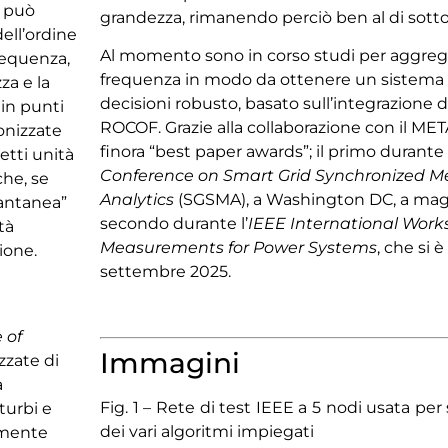
é può
grandezza, rimanendo perciò ben al di sotto 
ell’ordine
Al momento sono in corso studi per aggreg
requenza,
frequenza in modo da ottenere un sistema d
za e la
decisioni robusto, basato sull’integrazione d
in punti
ROCOF. Grazie alla collaborazione con il MET
ronizzate
finora “best paper awards”; il primo durante l
etti unità
Conference on Smart Grid Synchronized 
he, se
Analytics
(SGSMA), a Washington DC, a magg
tantanea”
secondo durante l’
IEEE International Work
tà
Measurements for Power Systems
, che si 
ione.
settembre 2025.
a
 of
Immagini
zate di
a
Fig. 1 – Rete di test IEEE a 5 nodi usata per
turbi e
dei vari algoritmi impiegati
lmente