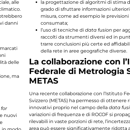
iale, alle
la progettazione di algoritmi di stima de
climatico.
grado di sfruttare informazioni ulteriori 
potrebbero
misura, come ad esempio le previsioni 
ivi danni
consumata;
l’uso di tecniche di
data fusion
per agg
raccolti da strumenti diversi ed in punti
trarre conclusioni più certe ed affidabili
 marcati
della rete in aree geografiche diverse.
oni
La collaborazione con l’I
ità delle
Federale di Metrologia 
zione, ma
METAS
Una recente collaborazione con l’Istituto Fe
Svizzero (METAS) ha permesso di ottenere r
innovativi proprio nel campo della
data fus
for
variazioni di frequenza e di ROCOF si prop
re nuovi
rilevabili in vaste porzioni di rete, l’incerte
le
area può essere significativamente ridotta
e, in modo