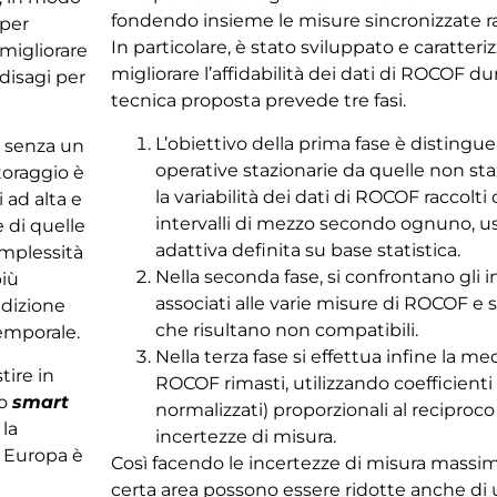
fondendo insieme le misure sincronizzate rac
 per
In particolare, è stato sviluppato e caratter
 migliorare
migliorare l’affidabilità dei dati di ROCOF dur
 disagi per
tecnica proposta prevede tre fasi.
L’obiettivo della prima fase è distingue
i senza un
operative stazionarie da quelle non st
toraggio è
la variabilità dei dati di ROCOF raccolt
 ad alta e
intervalli di mezzo secondo ognuno, u
 di quelle
adattiva definita su base statistica.
omplessità
Nella seconda fase, si confrontano gli in
più
associati alle varie misure di ROCOF e 
edizione
che risultano non compatibili.
temporale.
Nella terza fase si effettua infine la me
tire in
ROCOF rimasti, utilizzando coefficien
 o
smart
normalizzati) proporzionali al reciproco
la
incertezze di misura.
n Europa è
Così facendo le incertezze di misura mass
certa area possono essere ridotte anche di 