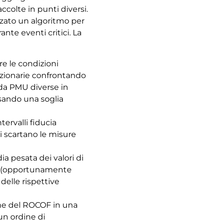
colte in punti diversi.
izzato un algoritmo per
ante eventi critici. La
re le condizioni
azionarie confrontando
i da PMU diverse in
sando una soglia
tervalli fiducia
si scartano le misure
dia pesata dei valori di
ti (opportunamente
 delle rispettive
ime del ROCOF in una
un ordine di