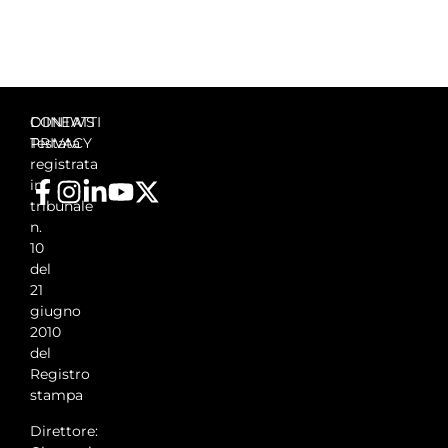
DIINEWS
CONTATTI
Testata
PRIVACY
registrata
in
tribunale
n.
10
del
21
giugno
2010
del
Registro
stampa
Direttore: