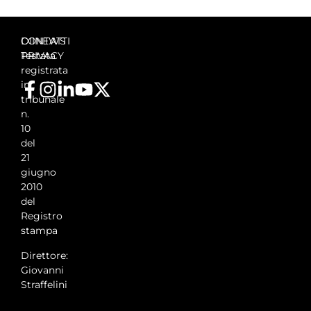
DIINEWS
CONTATTI
Testata
PRIVACY
registrata
in
tribunale
n.
10
del
21
giugno
2010
del
Registro
stampa
Direttore:
Giovanni
Straffelini