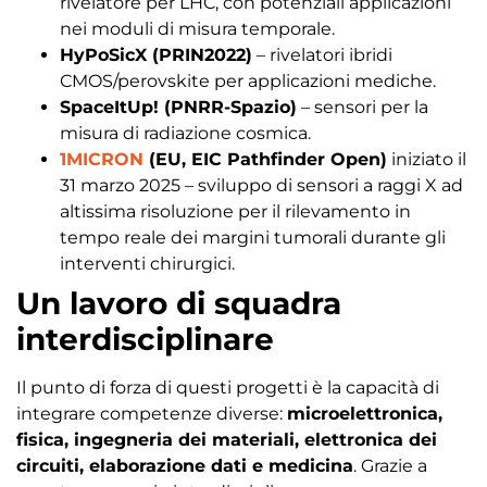
rivelatore per LHC, con potenziali applicazioni
nei moduli di misura temporale.
HyPoSicX (PRIN2022)
– rivelatori ibridi
CMOS/perovskite per applicazioni mediche.
SpaceItUp! (PNRR-Spazio)
– sensori per la
misura di radiazione cosmica.
1MICRON
(EU, EIC Pathfinder Open)
iniziato il
31 marzo 2025 – sviluppo di sensori a raggi X ad
altissima risoluzione per il rilevamento in
tempo reale dei margini tumorali durante gli
interventi chirurgici
.
Un lavoro di squadra
interdisciplinare
Il punto di forza di questi progetti è la capacità di
integrare competenze diverse:
microelettronica,
fisica, ingegneria dei materiali, elettronica dei
circuiti, elaborazione dati e medicina
. Grazie a