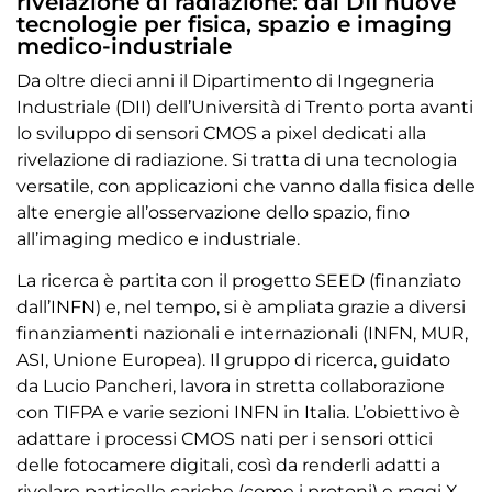
rivelazione di radiazione: dal DII nuove
tecnologie per fisica, spazio e imaging
medico-industriale
Da oltre dieci anni il Dipartimento di Ingegneria
Industriale (DII) dell’Università di Trento porta avanti
lo sviluppo di sensori CMOS a pixel dedicati alla
rivelazione di radiazione. Si tratta di una tecnologia
versatile, con applicazioni che vanno dalla fisica delle
alte energie all’osservazione dello spazio, fino
all’imaging medico e industriale.
La ricerca è partita con il progetto SEED (finanziato
dall’INFN) e, nel tempo, si è ampliata grazie a diversi
finanziamenti nazionali e internazionali (INFN, MUR,
ASI, Unione Europea). Il gruppo di ricerca, guidato
da Lucio Pancheri, lavora in stretta collaborazione
con TIFPA e varie sezioni INFN in Italia. L’obiettivo è
adattare i processi CMOS nati per i sensori ottici
delle fotocamere digitali, così da renderli adatti a
rivelare particelle cariche (come i protoni) e raggi X.